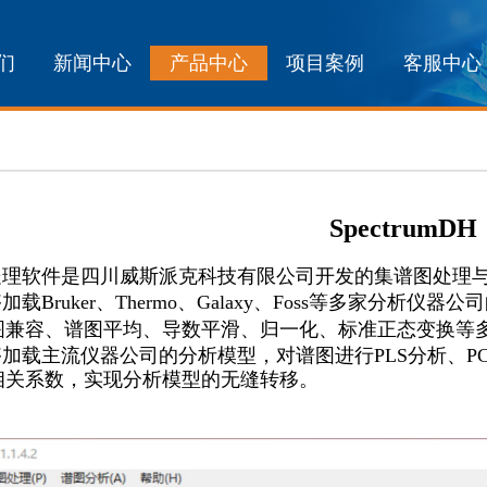
们
新闻中心
产品中心
项目案例
客服中心
SpectrumDH
处理软件
是四川威斯派克科技有限公司开发的集谱图处理
够加载
Bruker
、
Thermo
、
Galaxy
、
Foss
等多家分析仪器公司的谱
图兼容、谱图平均、导数平滑、归一化、标准正
态
变换等
够加载主流仪器公司的分析模型，对谱图进行
PLS分析、P
相关系数，实现分析模型的无缝转移。